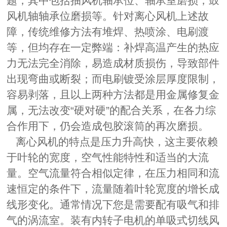
题，其中包括抽风机轴承位、轴承室磨损，鼓
风机轴轴承位磨损等。针对离心风机上述故
障，传统维修方法有堆焊、热喷涂、电刷渡
等，但均存在一定弊端：补焊高温产生的热应
力无法完全消除，易造成材质损伤，导致部件
出现弯曲或断裂；而电刷镀受涂层厚度限制，
容易剥落，且以上两种方法都是用金属修复金
属，无法改变“硬对硬”的配合关系，在各力综
合作用下，仍会造成包胶滚筒的再次磨损。
离心风机
的特点是压力升高快，这主要依赖
于叶轮的宽度，空气性能特性和适当的大流
量。空气流量符合相似定律，在压力相同和流
速恒定的条件下，流量随着叶轮宽度的增长成
线形变化。通常情况下您是需要配有吸气和排
气的涡流室。装有内转子电机的单吸式切线
风