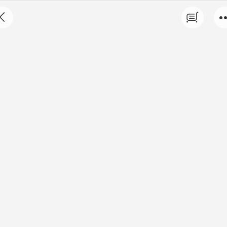
G/Y4-73离心通、引风机 窑炉离心风机